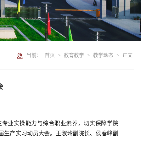
当前：
首页
>
教育教学
>
教学动态
>
正文
会
生专业实操能力与综合职业素养，切实保障学院
26 届生产实习动员大会。王淑玲副院长、侯春峰副